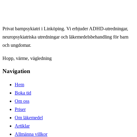
Privat barnpsykiatri i Linköping. Vi erbjuder ADHD-utredningar,
neuropsykiatriska utredningar och läkemedelsbehandling för barn
och ungdomar.
Hopp, värme, vägledning
Navigation
Hem
Boka tid
Om oss
Priser
Om läkemedel
Artiklar
Allmänna villkor