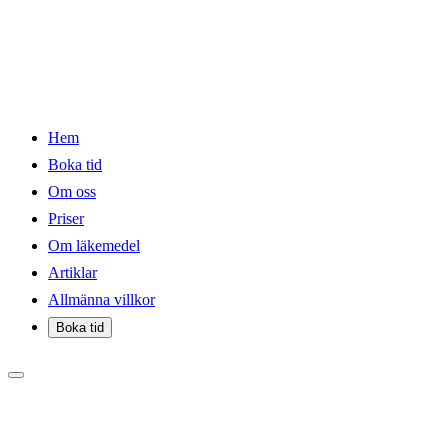
Hem
Boka tid
Om oss
Priser
Om läkemedel
Artiklar
Allmänna villkor
Boka tid