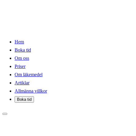
Hem
Boka tid
Om oss
Priser
Om läkemedel
Artiklar
Allmänna villkor
Boka tid