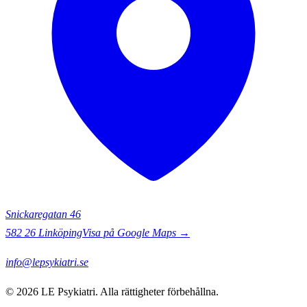
Snickaregatan 46
582 26
Linköping
Visa på Google Maps →
info@lepsykiatri.se
©
2026
LE Psykiatri
. Alla rättigheter förbehållna.