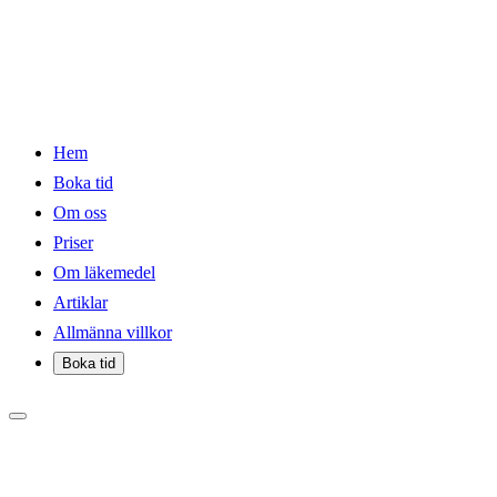
Hem
Boka tid
Om oss
Priser
Om läkemedel
Artiklar
Allmänna villkor
Boka tid