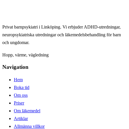
Privat barnpsykiatri i Linköping. Vi erbjuder ADHD-utredningar,
neuropsykiatriska utredningar och läkemedelsbehandling för barn
och ungdomar.
Hopp, värme, vägledning
Navigation
Hem
Boka tid
Om oss
Priser
Om läkemedel
Artiklar
Allmänna villkor