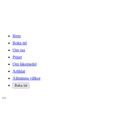
Hem
Boka tid
Om oss
Priser
Om läkemedel
Artiklar
Allmänna villkor
Boka tid