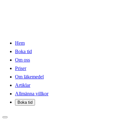
Hem
Boka tid
Om oss
Priser
Om läkemedel
Artiklar
Allmänna villkor
Boka tid