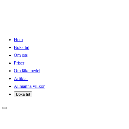
Hem
Boka tid
Om oss
Priser
Om läkemedel
Artiklar
Allmänna villkor
Boka tid